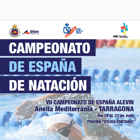
VII
CTO.
DE
ESPAÑA
DE
NATACIÓN
ALEVÍN