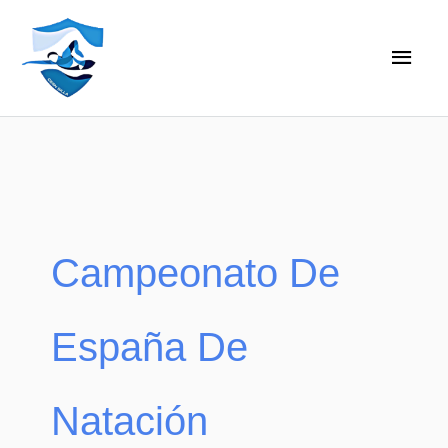
Ir
Men
al
princ
contenido
Campeonato De
España De
Natación