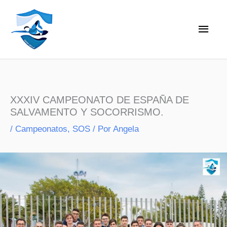
Ir
Men
al
princ
contenido
XXXIV CAMPEONATO DE ESPAÑA DE
SALVAMENTO Y SOCORRISMO.
/
Campeonatos
,
SOS
/ Por
Angela