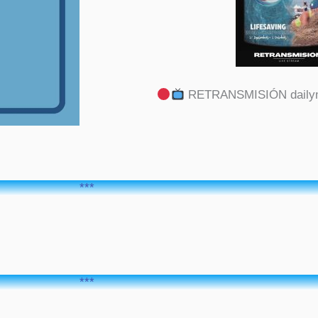
RETRANSMISIÓN dailym
***
***