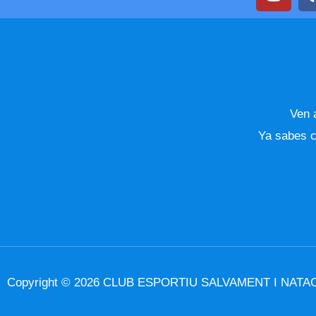
n
s
t
a
g
r
a
Ven a
m
Ya sabes c
Copyright © 2026 CLUB ESPORTIU SALVAMENT I NATAC