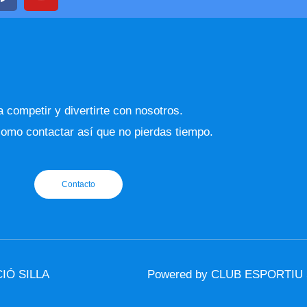
a
o
c
u
e
t
b
u
o
b
o
e
k
 competir y divertirte con nosotros.
omo contactar así que no pierdas tiempo.
Contacto
IÓ SILLA
Powered by CLUB ESPORTIU