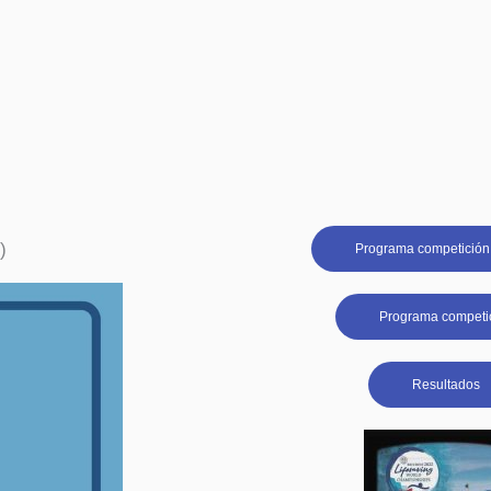
)
Programa competición
Programa competi
Resultados