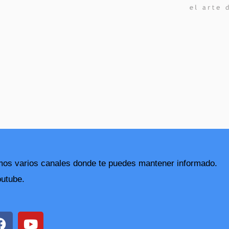
nemos varios canales donde te puedes mantener informado.
outube.
F
Y