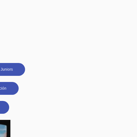
 Juniors
ción