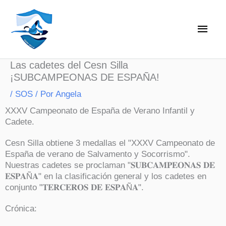
Ir
Men
al
princ
contenido
Las cadetes del Cesn Silla
¡SUBCAMPEONAS DE ESPAÑA!
/
SOS
/ Por
Angela
XXXV Campeonato de España de Verano Infantil y
Cadete.
Cesn Silla obtiene 3 medallas el "XXXV Campeonato de
España de verano de Salvamento y Socorrismo".
Nuestras cadetes se proclaman "𝐒𝐔𝐁𝐂𝐀𝐌𝐏𝐄𝐎𝐍𝐀𝐒 𝐃𝐄
𝐄𝐒𝐏𝐀Ñ𝐀" en la clasificación general y los cadetes en
conjunto "𝐓𝐄𝐑𝐂𝐄𝐑𝐎𝐒 𝐃𝐄 𝐄𝐒𝐏𝐀Ñ𝐀".
Crónica: