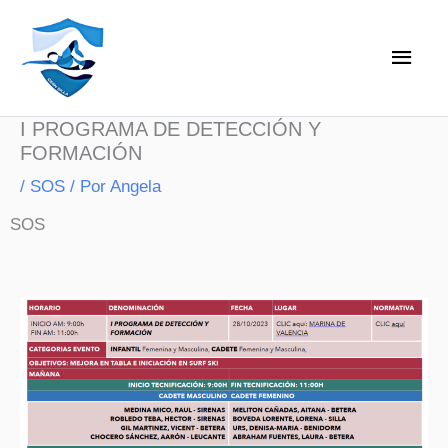
Ir
Men
al
princ
contenido
I PROGRAMA DE DETECCIÓN Y
FORMACIÓN
/
SOS
/ Por
Angela
SOS