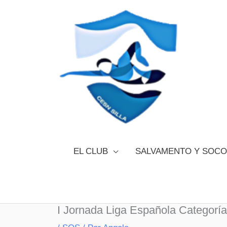
Ir
al
contenido
EL CLUB
SALVAMENTO Y SOC
I Jornada Liga Española Categorías