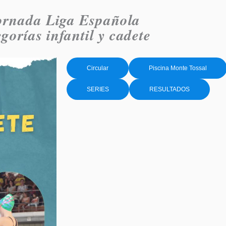
ornada Liga Española
gorías infantil y cadete
Circular
Piscina Monte Tossal
SERIES
RESULTADOS