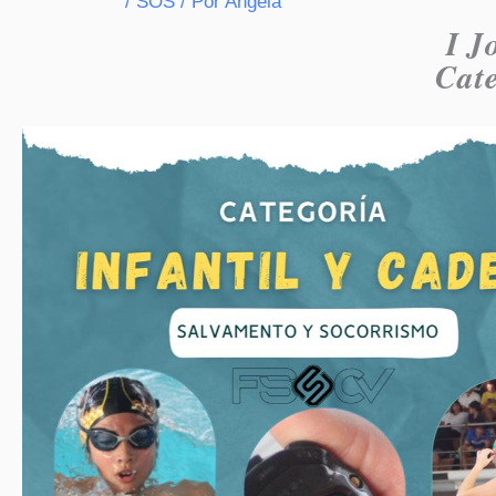
/
SOS
/ Por
Angela
I J
Cate