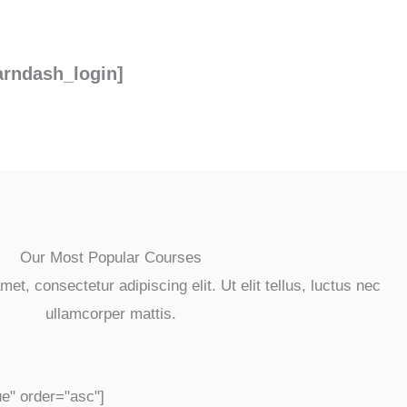
arndash_login]
Our Most Popular Courses
et, consectetur adipiscing elit. Ut elit tellus, luctus nec
ullamcorper mattis.
ue" order="asc"]