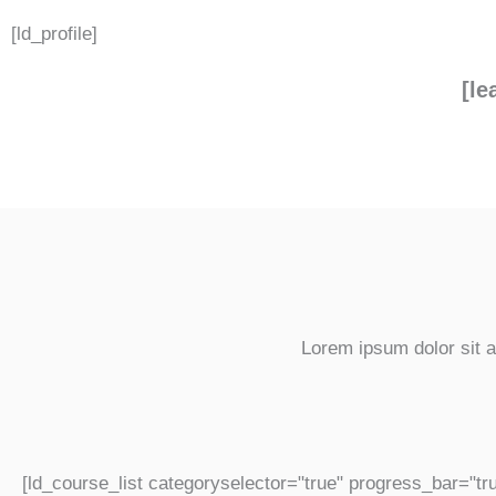
[ld_profile]
[le
Lorem ipsum dolor sit am
[ld_course_list categoryselector="true" progress_bar="tr