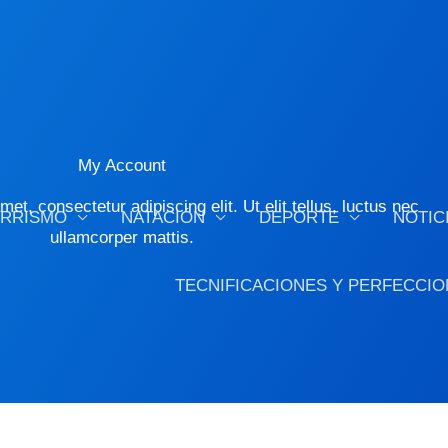
My Account
et, consectetur adipiscing elit. Ut elit tellus, luctus nec
ORRISMO
NATACIÓN
DEPORTE
NOTIC
ullamcorper mattis.
TECNIFICACIONES Y PERFECCIO