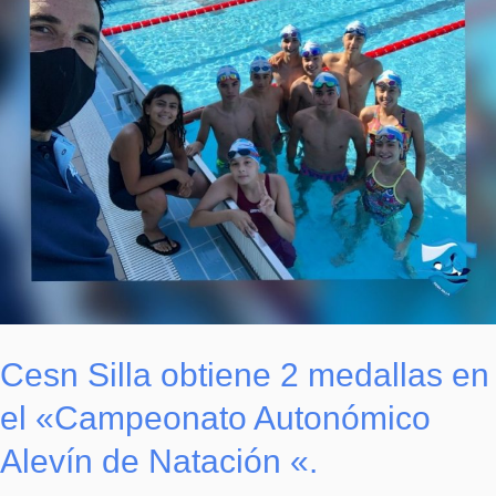
2
medallas
en
el
«Campeonato
Autonómico
Alevín
de
Natación
«.
Cesn Silla obtiene 2 medallas en
el «Campeonato Autonómico
Alevín de Natación «.