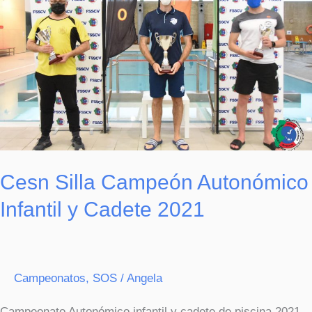
Autonómico
Infantil
y
Cadete
2021
Cesn Silla Campeón Autonómico
Infantil y Cadete 2021
Campeonatos
,
SOS
/
Angela
Campeonato Autonómico infantil y cadete de piscina 2021