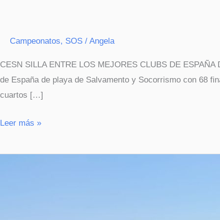
Campeonatos
,
SOS
/
Angela
CESN SILLA ENTRE LOS MEJORES CLUBS DE ESPAÑA DE S
de España de playa de Salvamento y Socorrismo con 68 fina
cuartos […]
Leer más »
¡Campeones
de
España
en